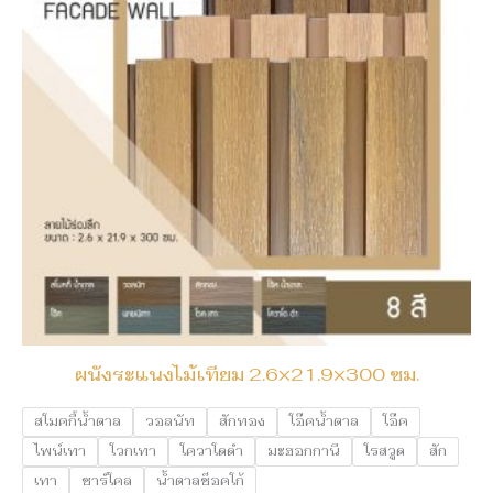
ผนังระแนงไม้เทียม 2.6×21.9×300 ซม.
สโมคกี้น้ำตาล
วอลนัท
สักทอง
โอ๊คน้ำตาล
โอ๊ค
ไพน์เทา
โวกเทา
โควาโดดำ
มะฮอกกานี
โรสวูด
สัก
เทา
ชาร์โคล
น้ำตาลช็อคโก้