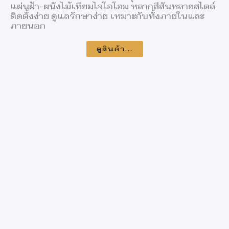
แผ่นฝ้า-ผนังไม้เทียมไจโอโฮม หลากสีสันหลายสไตล์
ติดตั้งง่าย ดูแลรักษาง่าย เหมาะกับทั้งภายในและ
ภายนอก​
ดูสินค้า...