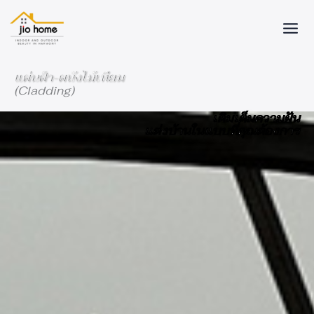
Skip
to
content
แผ่นฝ้า-ผนังไม้เทียม
(Cladding)
เติมเต็มความฝัน
แต่งบ้านในแบบที่คุณต้องการ