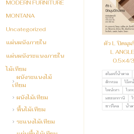
MODERN FURNITURE
MONTANA
Uncategorized
แผ่นผนังภายใน
ตัว L ปิดม
L ANGLE
แผ่นผนังระแนงภายใน
0.5×4/
ไม้เทียม
สโมคกี้น้ำตาล
ผนังระแนงไม้
สักทอง
โอ๊คน
เทียม
ไพน์เทา
โวก
ผนังไม้เทียม
มะฮอกกานี
โ
ชาร์โคล
น้ำต
พื้นไม้เทียม
ระแนงไม้เทียม
แผ่นพื้นไม้เทียม