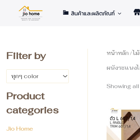
ร
ร
Skip
า
า
สินค้าและผลิตภัณฑ์
to
ค
ค
content
า
า
ต่ำ
สู
สุ
ง
ด
สุ
ด
Filter by
หน้าหลัก
/
ไม
ผนังระแนงไม
ทุกๆ color
Showing all
Product
categories
Jio Home