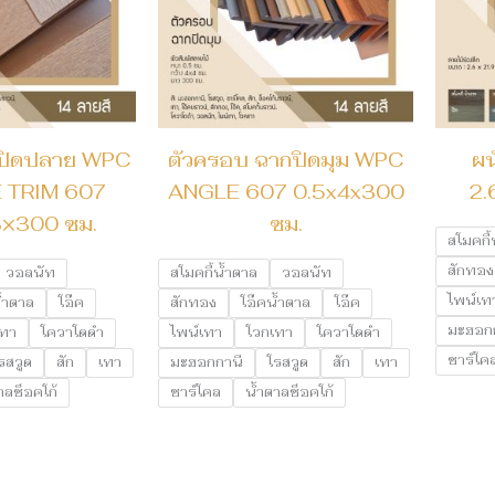
ุมปิดปลาย WPC
ตัวครอบ ฉากปิดมุม WPC
ผน
 TRIM 607
ANGLE 607 0.5x4x300
2.
3×300 ซม.
ซม.
สโมคกี้
สักทอง
วอลนัท
สโมคกี้น้ำตาล
วอลนัท
ไพน์เท
้ำตาล
โอ๊ค
สักทอง
โอ๊คน้ำตาล
โอ๊ค
มะฮอก
เทา
โควาโดดำ
ไพน์เทา
โวกเทา
โควาโดดำ
ชาร์โค
รสวูด
สัก
เทา
มะฮอกกานี
โรสวูด
สัก
เทา
าลช็อคโก้
ชาร์โคล
น้ำตาลช็อคโก้