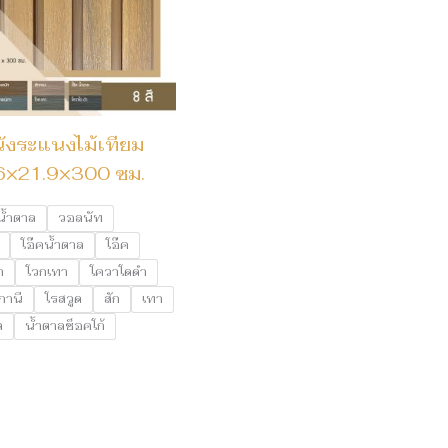
ังระแนงไม้เทียม
6×21.9×300 ซม.
น้ำตาล
วอลนัท
โอ๊คน้ำตาล
โอ๊ค
า
โวกเทา
โควาโดดำ
กานี
โรสวูด
สัก
เทา
ล
น้ำตาลช็อคโก้