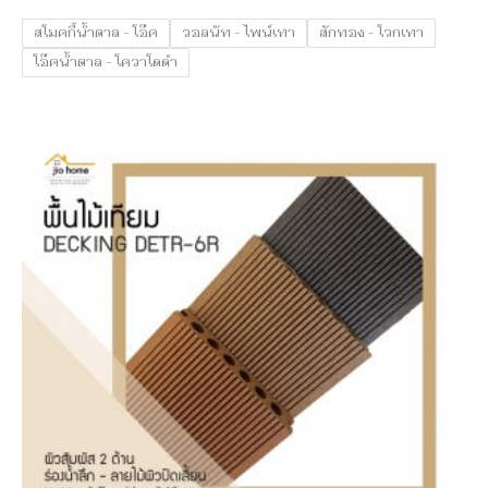
สโมคกี้น้ำตาล - โอ๊ค
วอลนัท - ไพน์เทา
สักทอง - โวกเทา
โอ๊คน้ำตาล - โควาโดดำ