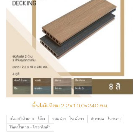
พื้นไม้เทียม 2.2×10.0x240 ซม.
สโมคกี้น้ำตาล - โอ๊ค
วอลนัท - ไพน์เทา
สักทอง - โวกเทา
โอ๊คน้ำตาล - โควาโดดำ