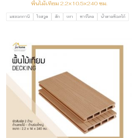
พื้นไม้เทียม 2.2×10.5×240 ซม.
มะฮอกกานี
โรสวูด
สัก
เทา
ชาร์โคล
น้ำตาลช็อคโก้