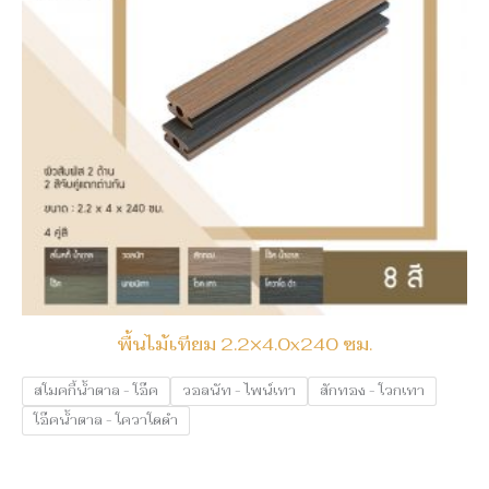
พื้นไม้เทียม 2.2×4.0x240 ซม.
สโมคกี้น้ำตาล - โอ๊ค
วอลนัท - ไพน์เทา
สักทอง - โวกเทา
โอ๊คน้ำตาล - โควาโดดำ