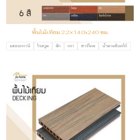
พื้นไม้เทียม 2.2×14.0x240 ซม.
มะฮอกกานี
โรสวูด
สัก
เทา
ชาร์โคล
น้ำตาลช็อคโก้