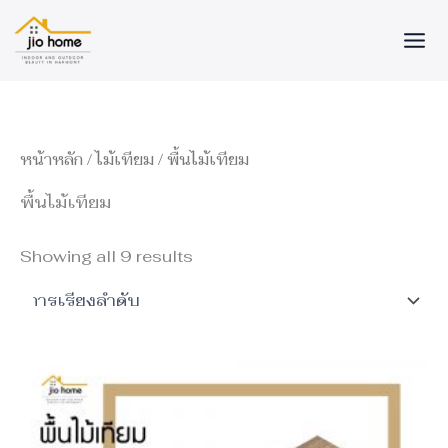
ร
ร
Skip
า
า
to
ค
ค
content
า
า
ต่ำ
สู
สุ
ง
ด
สุ
ด
หน้าหลัก
/
ไม้เทียม
/ พื้นไม้เทียม
พื้นไม้เทียม
Showing all 9 results