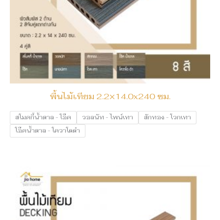
พื้นไม้เทียม 2.2×14.0x240 ซม.
สโมคกี้น้ำตาล - โอ๊ค
วอลนัท - ไพน์เทา
สักทอง - โวกเทา
โอ๊คน้ำตาล - โควาโดดำ