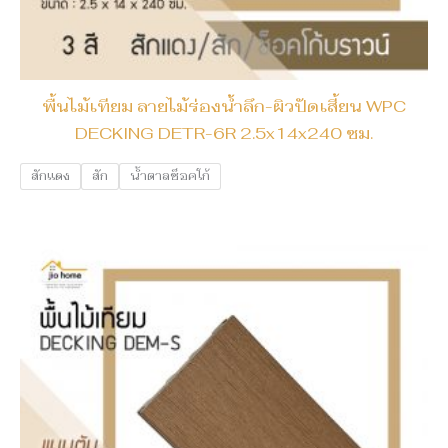
พื้นไม้เทียม ลายไม้ร่องน้ำลึก-ผิวปัดเสี้ยน WPC
DECKING DETR-6R 2.5x14x240 ซม.
สักแดง
สัก
น้ำตาลช็อคโก้