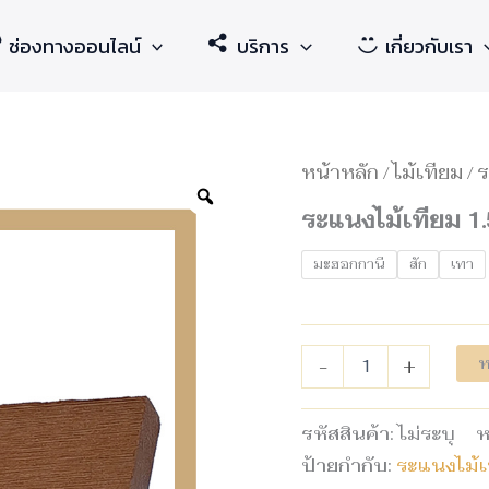
ช่องทางออนไลน์
บริการ
เกี่ยวกับเรา
จำนวน
หน้าหลัก
/
ไม้เทียม
/
ร
ระแนง
ไม้
ระแนงไม้เทียม 1
เทียม
1.5x5.5x300
มะฮอกกานี
สัก
เทา
ซม.
ชิ้น
ห
-
+
รหัสสินค้า:
ไม่ระบุ
ห
ป้ายกำกับ:
ระแนงไม้เ