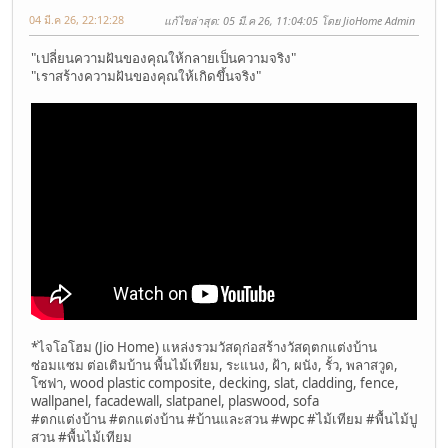
04 มี.ค 26, 22:12:28
แก้ไขล่าสุด
: 05 มี.ค 26, 11:04:05 โดย JioHome Admin
"เปลี่ยนความฝันของคุณให้กลายเป็นความจริง"
"เราสร้างความฝันของคุณให้เกิดขึ้นจริง"
*ไจโอโฮม (Jio Home) แหล่งรวมวัสดุก่อสร้างวัสดุตกแต่งบ้าน
ซ่อมแซม ต่อเติมบ้าน พื้นไม้เทียม, ระแนง, ฝ้า, ผนัง, รั้ว, พลาสวูด,
โซฟา, wood plastic composite, decking, slat, cladding, fence,
wallpanel, facadewall, slatpanel, plaswood, sofa
#ตกแต่งบ้าน #ตกแต่งบ้าน #บ้านและสวน #wpc #ไม้เทียม #พื้นไม้ปู
สวน #พื้นไม้เทียม