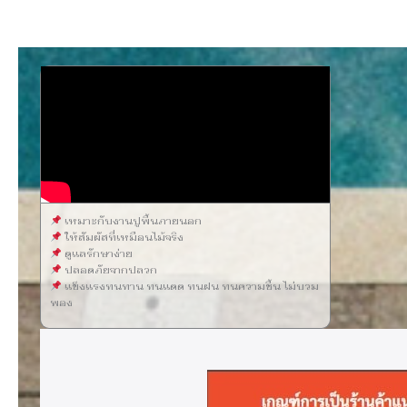
เหมาะกับงานปูพื้นภายนอก
ให้สัมผัสที่เหมือนไม้จริง
ดูแลรักษาง่าย
ปลอดภัยจากปลวก
แข็งแรงทนทาน ทนแดด ทนฝน ทนความชื้น ไม่บวม
พอง