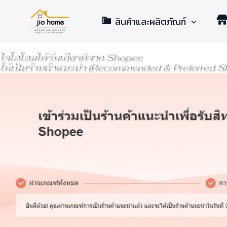
Skip
สินค้าและผลิตภัณฑ์
to
content
ไจโอโฮมได้รับเกียรติจาก Shopee
ให้เป็นร้านค้าแนะนำ (Recommended & Preferred S